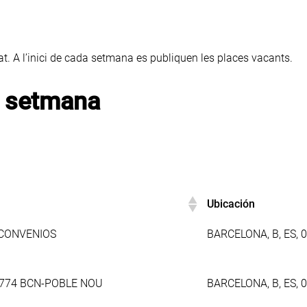
eat. A l’inici de cada setmana es publiquen les places vacants.
a setmana
Ubicación
Ubicación
 CONVENIOS
BARCELONA, B, ES, 
7774 BCN-POBLE NOU
BARCELONA, B, ES, 