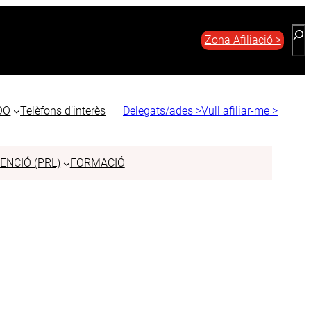
Bus
Zona Afiliació >
COO
Telèfons d’interès
Delegats/ades >
Vull afiliar-me >
ENCIÓ (PRL)
FORMACIÓ