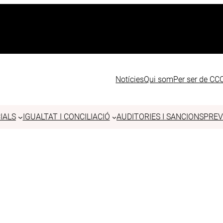
Notícies
Qui som
Per ser de C
IALS
IGUALTAT I CONCILIACIÓ
AUDITORIES I SANCIONS
PREV