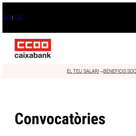
Vés
al
ESP
|
CAT
contingut
EL TEU SALARI
BENEFICIS SOC
Convocatòries