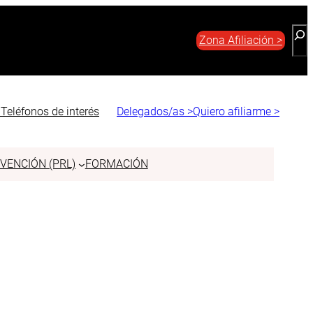
Bus
Zona Afiliación >
O
Teléfonos de interés
Delegados/as >
Quiero afiliarme >
VENCIÓN (PRL)
FORMACIÓN