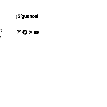
¡Síguenos!
Instagram
Facebook
X
YouTube
OO
O