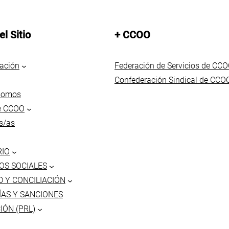
l Sitio
+ CCOO
iación
Federación de Servicios de CC
Confederación Sindical de CCO
somos
de CCOO
s/as
RIO
OS SOCIALES
D Y CONCILIACIÓN
ÍAS Y SANCIONES
IÓN (PRL)